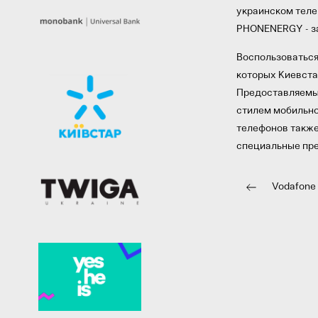
украинском телек
PHONENERGY - за
Воспользоваться
которых Киевста
Предоставляемы
стилем мобильно
телефонов такж
специальные пр
Vodafone