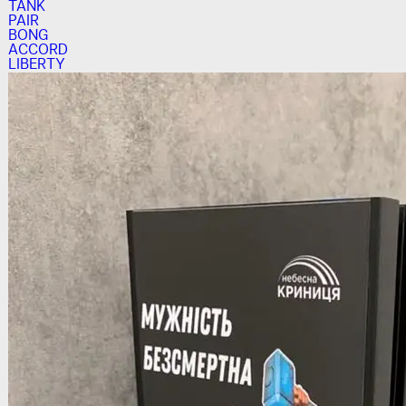
TANK
PAIR
BONG
ACCORD
LIBERTY