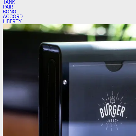
TANK
PAIR
BONG
ACCORD
LIBERTY