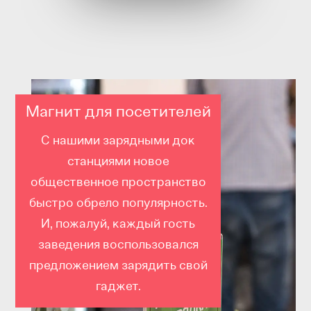
Магнит для посетителей
С нашими зарядными док
станциями новое
общественное пространство
быстро обрело популярность.
И, пожалуй, каждый гость
заведения воспользовался
предложением зарядить свой
гаджет.